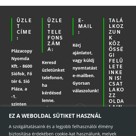
ÜZLE
ÜZLE
E-
TALÁ
T
T
MAIL
LKOZ
CÍME
TELE
:
ZUN
:
FONS
K
ZÁM
KÖZ
Kérj
A:
ÖSSÉ
Plázacopy
ajánlatot,
GI
Nyomda
vagy küldj
FELÜ
Keresd
Kft. - 8600
LETE
nyomtatást
üzletünket
INKE
Siófok, Fő
e-mailben.
telefonon,
N IS!
tér 6. Sió
Gyorsan
CSAT
ha
Pláza, a
LAKO
válaszolunk!
kérdésed
ZZ
-1.
lenne.
OLDA
szinten
LAIN
Szívesen
KHO
EZ A WEBOLDAL SÜTIKET HASZNÁL
segítünk!
Z!
A szolgáltatásaink és a legjobb felhasználói élmény
info@plazacopy.hu
biztosítása érdekében cookie-kat használunk, melyek