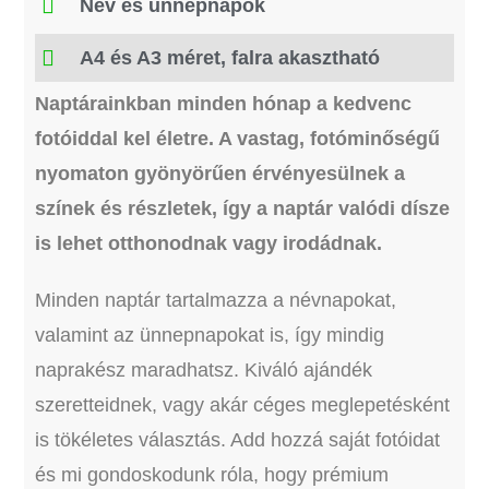
Név és ünnepnapok
A4 és A3 méret, falra akasztható
Naptárainkban minden hónap a kedvenc
fotóiddal kel életre. A vastag, fotóminőségű
nyomaton gyönyörűen érvényesülnek a
színek és részletek, így a naptár valódi dísze
is lehet otthonodnak vagy irodádnak.
Minden naptár tartalmazza a névnapokat,
valamint az ünnepnapokat is, így mindig
naprakész maradhatsz. Kiváló ajándék
szeretteidnek, vagy akár céges meglepetésként
is tökéletes választás. Add hozzá saját fotóidat
és mi gondoskodunk róla, hogy prémium