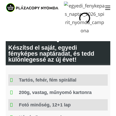
Készítsd el saját, egyedi
fényképes naptáradat, és tedd
különlegessé az új évet!
Tartós, fehér, fém spirállal
200g, vastag, műnyomó kartonra
Fotó minőség, 12+1 lap