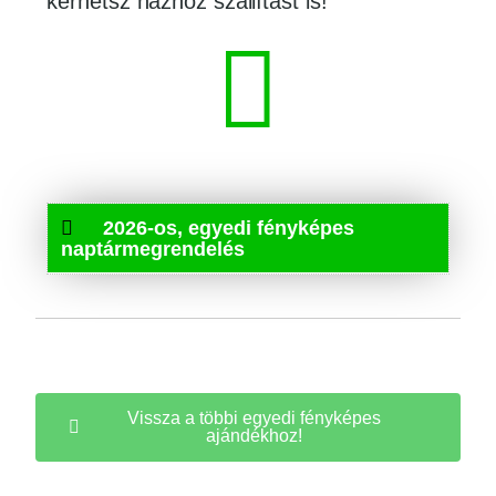
kérhetsz házhoz szállítást is!
2026-os, egyedi fényképes
naptármegrendelés
Vissza a többi egyedi fényképes
ajándékhoz!