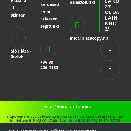
Pláza, a
LAKO
válaszolunk!
kérdésed
ZZ
-1.
lenne.
OLDA
szinten
LAIN
Szívesen
KHO
segítünk!
Z!
info@plazacopy.hu
Sió Pláza -
Siófok
+36 30
226-1152
EGYEDI FÉNYKÉPES AJÁNDÉKOK
Copyright 2022 - Plázacopy Nyomda Kft. - Siófok, Sió Pláza, Fő tér
6. | Nyitva: H-P.: 09.00-17.00 | Szombat: 9.30-12.00 / 12.30 - 17.00 |
Vasárnap: ZÁRVA | www.plazacopy.hu