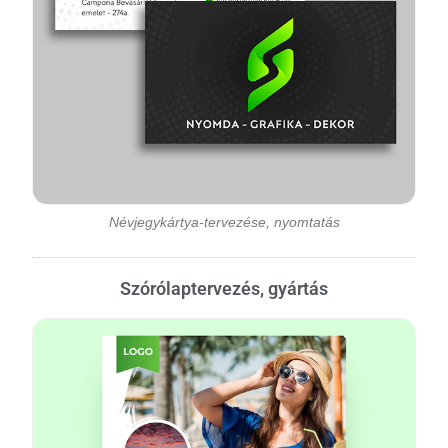
Névjegykártya-tervezése, nyomtatás
Szórólaptervezés, gyártás