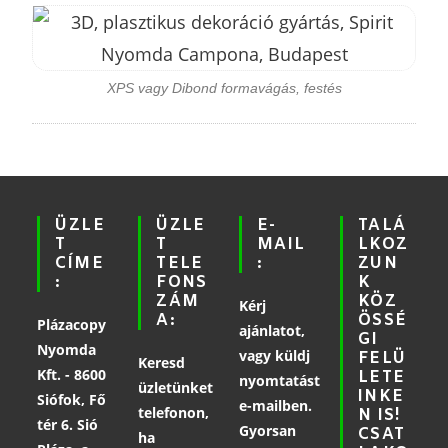
XPS vagy Dibond formavágás, festés
ÜZLE
ÜZLE
E-
TALÁ
T
T
MAIL
LKOZ
CÍME
TELE
:
ZUN
:
FONS
K
ZÁM
KÖZ
Kérj
A:
ÖSSÉ
Plázacopy
ajánlatot,
GI
Nyomda
vagy küldj
FELÜ
Keresd
Kft. - 8600
LETE
nyomtatást
üzletünket
INKE
Siófok, Fő
e-mailben.
telefonon,
N IS!
tér 6. Sió
Gyorsan
CSAT
ha