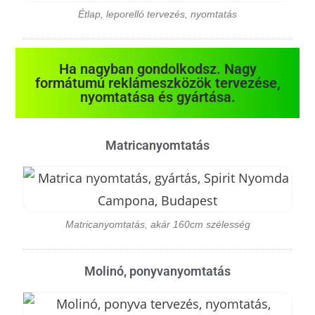
Étlap, leporelló tervezés, nyomtatás
Ha nagyban gondolkodsz. Nagy
formátumú reklámeszközök tervezése,
nyomtatása és gyártása.
Matricanyomtatás
Matricanyomtatás, akár 160cm szélesség
Molinó, ponyvanyomtatás