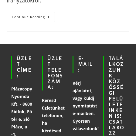
irányzatokról.
Continue Reading
ÜZLE
ÜZLE
E-
TALÁ
T
T
MAIL
LKOZ
CÍME
TELE
:
ZUN
:
FONS
K
ZÁM
KÖZ
Kérj
A:
ÖSSÉ
Plázacopy
ajánlatot,
GI
Nyomda
vagy küldj
FELÜ
Keresd
Kft. - 8600
LETE
nyomtatást
üzletünket
INKE
Siófok, Fő
e-mailben.
telefonon,
N IS!
tér 6. Sió
Gyorsan
CSAT
ha
Pláza, a
LAKO
válaszolunk!
kérdésed
ZZ
-1.